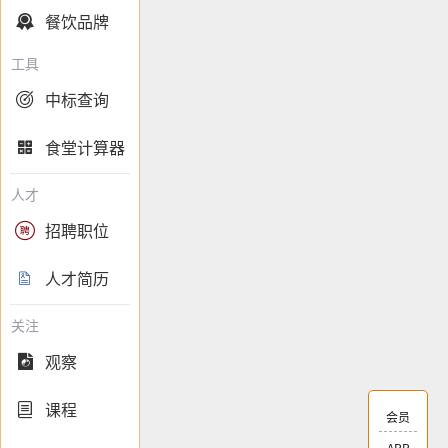
餐饮品牌

工具
中标查询

食堂计算器

人才
招聘职位

人才简历

关注
观察

课程

会员
APP