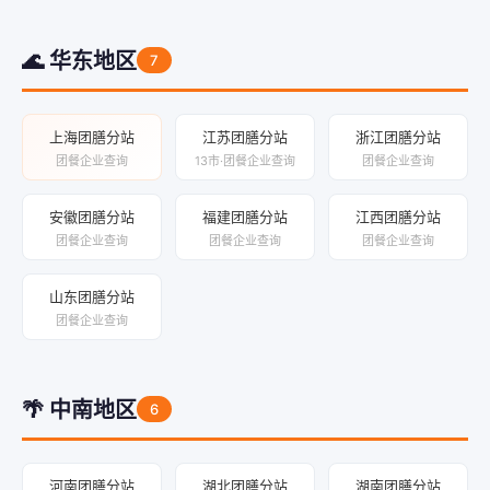
🌊 华东地区
7
上海团膳分站
江苏团膳分站
浙江团膳分站
团餐企业查询
13市·团餐企业查询
团餐企业查询
安徽团膳分站
福建团膳分站
江西团膳分站
团餐企业查询
团餐企业查询
团餐企业查询
山东团膳分站
团餐企业查询
🌴 中南地区
6
河南团膳分站
湖北团膳分站
湖南团膳分站