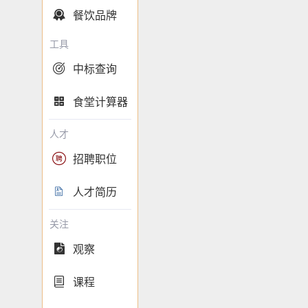
餐饮品牌

工具
中标查询

食堂计算器

人才
招聘职位

人才简历

关注
观察

课程
