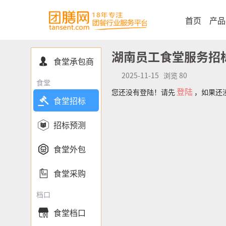
首页
产品
湖南员工食堂服务招
食堂承包商

2025-11-15 浏览 80
食堂
登陆
您还没有登陆！请先
，如果还

食堂招标

招标预测

食堂外包

食堂采购
档口
食堂档口
