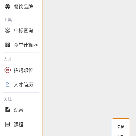
餐饮品牌

工具
中标查询

食堂计算器

人才
招聘职位

人才简历

关注
观察

课程

会员
APP