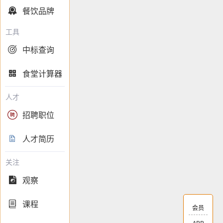
餐饮品牌

工具
中标查询

食堂计算器

人才
招聘职位

人才简历

关注
观察

课程

会员
APP