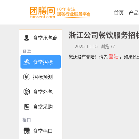
首页
产品
浙江公司餐饮服务招
食堂承包商

2025-11-15 浏览 77
食堂
登陆
您还没有登陆！请先
，如果还

食堂招标

招标预测

食堂外包

食堂采购
档口
食堂档口
