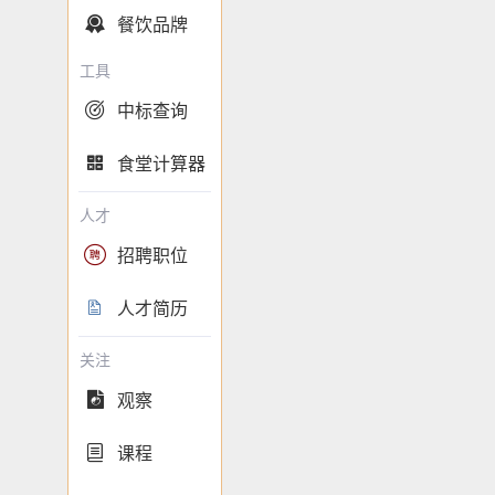
餐饮品牌

工具
中标查询

食堂计算器

人才
招聘职位

人才简历

关注
观察

课程
