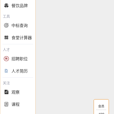
餐饮品牌

工具
中标查询

食堂计算器

人才
招聘职位

人才简历

关注
观察

课程

会员
APP