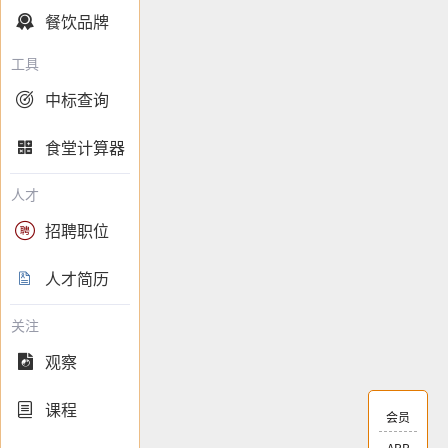
餐饮品牌

工具
中标查询

食堂计算器

人才
招聘职位

人才简历

关注
观察

课程

会员
APP