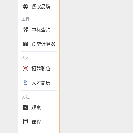
餐饮品牌

工具
中标查询

食堂计算器

人才
招聘职位

人才简历

关注
观察

课程
