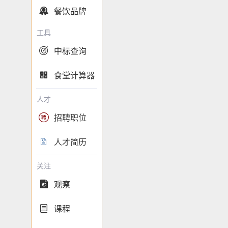
餐饮品牌

工具
中标查询

食堂计算器

人才
招聘职位

人才简历

关注
观察

课程
