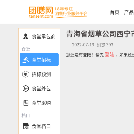
首页
产品
青海省烟草公司西宁
食堂承包商

2022-07-19 浏览 393
食堂
登陆
您还没有登陆！请先
，如果还

食堂招标

招标预测

食堂外包

食堂采购
档口
食堂档口
