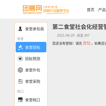
首页
产品
第二食堂社会化经营
食堂承包商

2021-06-29 浏览 397
食堂
登陆
您还没有登陆！请先
，如果还

食堂招标

招标预测

食堂外包

食堂采购
档口
食堂档口
