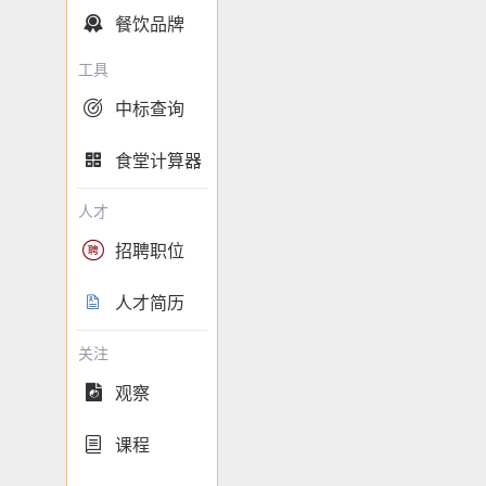
餐饮品牌

工具
中标查询

食堂计算器

人才
招聘职位

人才简历

关注
观察

课程
