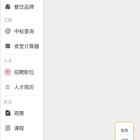
餐饮品牌

工具
中标查询

食堂计算器

人才
招聘职位

人才简历

关注
观察

课程

会员
APP