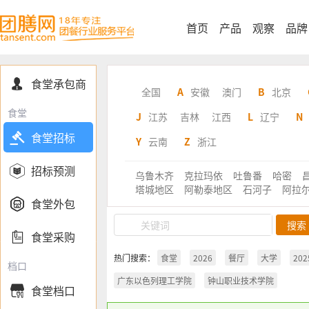
首页
产品
观察
品牌
食堂承包商

全国
A
安徽
澳门
B
北京
食堂
J
江苏
吉林
江西
L
辽宁
N

食堂招标
Y
云南
Z
浙江

招标预测
乌鲁木齐
克拉玛依
吐鲁番
哈密
塔城地区
阿勒泰地区
石河子
阿拉

食堂外包

食堂采购
热门搜索：
食堂
2026
餐厅
大学
202
档口
广东以色列理工学院
钟山职业技术学院
食堂档口
