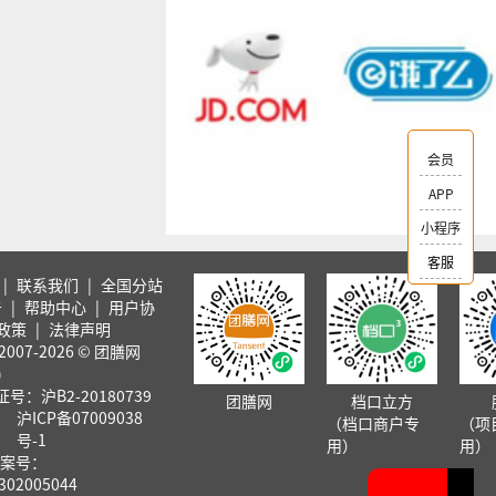
会员
APP
小程序
客服
|
联系我们
|
全国分站
告
|
帮助中心
|
用户协
政策
|
法律声明
007-2026 © 团膳网
)
号：沪B2-20180739
团膳网
档口立方
沪ICP备07009038
（档口商户专
（项
号-1
用）
用）
案号：
302005044