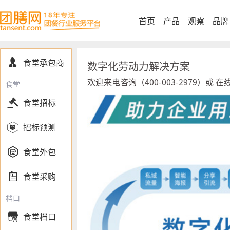
首页
产品
观察
品牌
食堂承包商

数字化劳动力解决方案
欢迎来电咨询（400-003-2979）或 在
食堂

食堂招标

招标预测

食堂外包

食堂采购
档口
食堂档口
