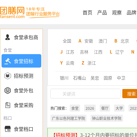
首页
产品
观察
品牌
食堂承包商

全国
A
安徽
澳门
B
北京
食堂
J
江苏
吉林
江西
L
辽宁
N

食堂招标
Y
云南
Z
浙江

招标预测
银川
石嘴山
吴忠
固原
中卫

食堂外包

食堂采购
热门搜索：
食堂
2026
餐厅
大学
202
档口
广东以色列理工学院
钟山职业技术学院
食堂档口

【招标预测】
3-12个月内要招标的单位