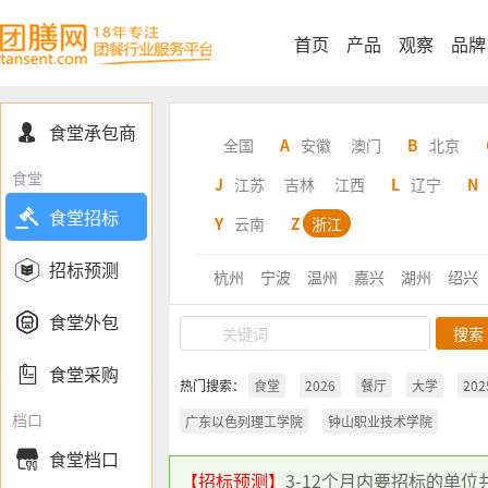
首页
产品
观察
品牌
食堂承包商

全国
A
安徽
澳门
B
北京
食堂
J
江苏
吉林
江西
L
辽宁
N

食堂招标
Y
云南
Z
浙江

招标预测
杭州
宁波
温州
嘉兴
湖州
绍兴

食堂外包

食堂采购
热门搜索：
食堂
2026
餐厅
大学
202
档口
广东以色列理工学院
钟山职业技术学院
食堂档口

【招标预测】
3-12个月内要招标的单位