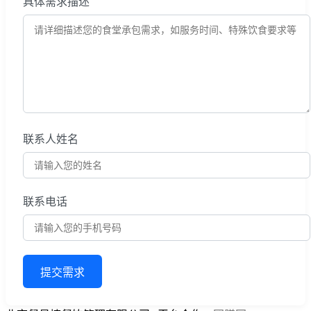
具体需求描述
联系人姓名
联系电话
提交需求