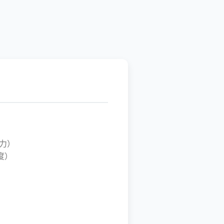
能力）
度）