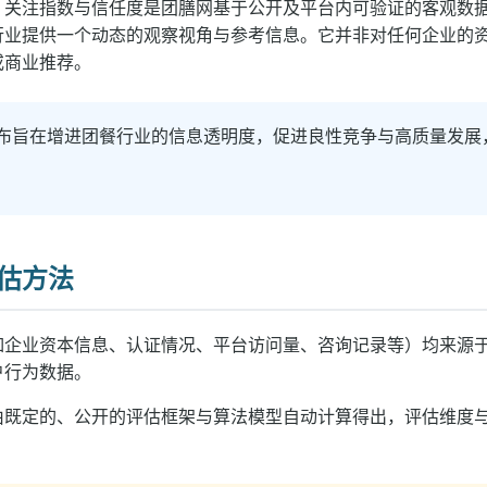
：
关注指数与信任度是团膳网基于公开及平台内可验证的客观数
行业提供一个动态的观察视角与参考信息。它并非对任何企业的
或商业推荐。
布旨在增进团餐行业的信息透明度，促进良性竞争与高质量发展
估方法
如企业资本信息、认证情况、平台访问量、咨询记录等）均来源
户行为数据。
由既定的、公开的评估框架与算法模型自动计算得出，评估维度
。