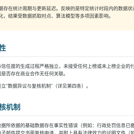
据存在统计周期与更新延迟。反映的是特定统计时段内的数据状
化，结果受数据抓取时点、算法模型等多项因素影响。
性
与信任度的生成过程严格独立，未接受任何上榜或未上榜企业的
网是否存在商业合作无任何关联。
立"数据异议与复核机制"（详见第四条）。
核机制
数据所依据的基础数据存在事实性错误（例如：行政处罚信息已
电子邮件提交书面复核申请，并附上具有法律效力的证明文件（