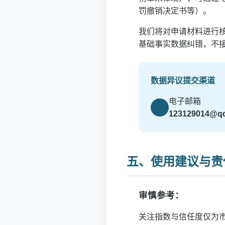
罚撤销决定书等）。
我们将对申请材料进行
基础事实数据纠错，不
数据异议提交渠道
电子邮箱
123129014@q
五、使用建议与责
审慎参考：
关注指数与信任度仅为