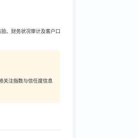
核验、财务状况审计及客户口
赖关注指数与信任度信息