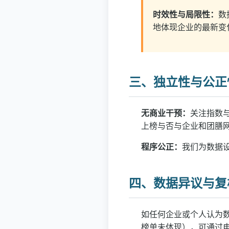
时效性与局限性：
数
地体现企业的最新变
三、独立性与公正
无商业干预：
关注指数
上榜与否与企业和团膳
程序公正：
我们为数据设
四、数据异议与复
如任何企业或个人认为
榜单未体现），可通过