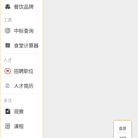
餐饮品牌

工具
中标查询

食堂计算器

人才
招聘职位

人才简历

关注
观察

课程

会员
APP