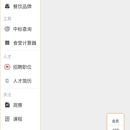
餐饮品牌

工具
中标查询

食堂计算器

人才
招聘职位

人才简历

关注
观察

课程

会员
APP