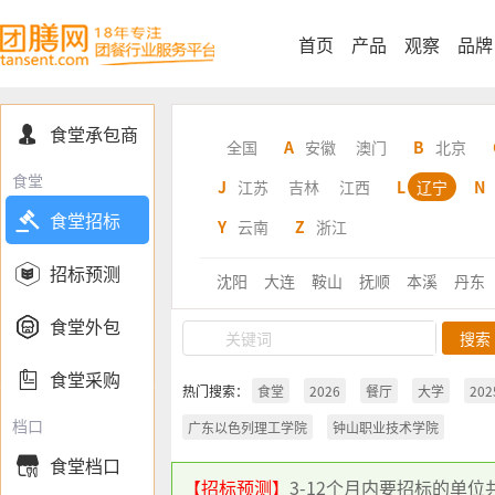
首页
产品
观察
品牌
食堂承包商

全国
A
安徽
澳门
B
北京
食堂
J
江苏
吉林
江西
L
辽宁
N

食堂招标
Y
云南
Z
浙江

招标预测
沈阳
大连
鞍山
抚顺
本溪
丹东

食堂外包

食堂采购
热门搜索：
食堂
2026
餐厅
大学
202
档口
广东以色列理工学院
钟山职业技术学院
食堂档口

【招标预测】
3-12个月内要招标的单位