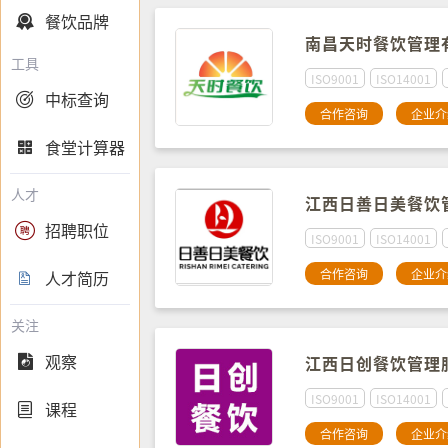
餐饮品牌

南昌天时餐饮管理
工具
ISO9001
ISO14001
中标查询

合作咨询
企业介
食堂计算器

人才
江西日善日美餐饮
招聘职位

ISO9001
ISO14001
合作咨询
企业介
人才简历

关注
观察

江西日创餐饮管理
ISO9001
ISO14001
课程

合作咨询
企业介