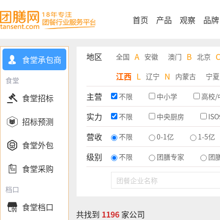
首页
产品
观察
品牌
地区
A
B
全国
安徽
澳门
北京
食堂承包商

江西
L
N
辽宁
内蒙古
宁夏
食堂
主营
不限
中小学
高校/

食堂招标
实力
不限
中央厨房
ISO

招标预测
营收
不限
0-1亿
1-5亿

食堂外包
级别
不限
团膳专家
团

食堂采购
档口
食堂档口

共找到
1196
家公司