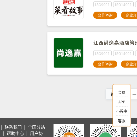
ISO9001
ISO14001
合作咨询
企业介
江西尚逸嘉酒店管
ISO9001
ISO14001
合作咨询
企业介
会员
首页
上一
APP
小程序
客服
|
联系我们
|
全国分站
告
|
帮助中心
|
用户协